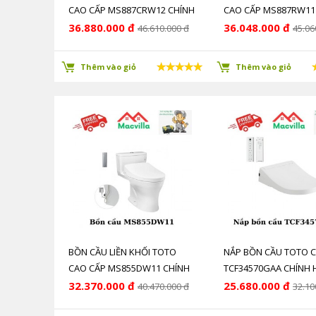
CAO CẤP MS887CRW12 CHÍNH
CAO CẤP MS887RW11
HÃNG GIÁ RẺ
HÃNG GIÁ RẺ
36.880.000 đ
36.048.000 đ
46.610.000 đ
45.06
Thêm vào giỏ
Thêm vào giỏ
BỒN CẦU LIỀN KHỐI TOTO
NẮP BỒN CẦU TOTO 
CAO CẤP MS855DW11 CHÍNH
TCF34570GAA CHÍNH
HÃNG GIÁ RẺ
GIÁ RẺ
32.370.000 đ
25.680.000 đ
40.470.000 đ
32.10