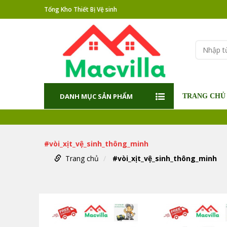
Tổng Kho Thiết Bị Vệ sinh
DANH MỤC SẢN PHẨM
TRANG CHỦ
#vòi_xịt_vệ_sinh_thông_minh
Trang chủ
#vòi_xịt_vệ_sinh_thông_minh