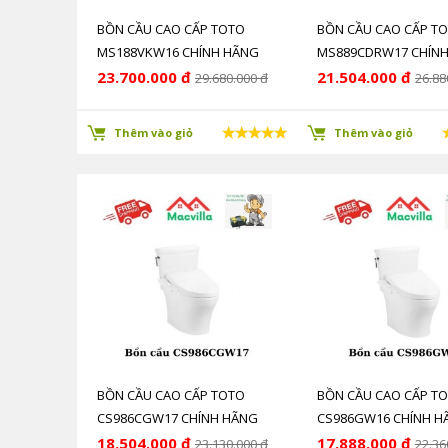
BỒN CẦU CAO CẤP TOTO
BỒN CẦU CAO CẤP T
MS188VKW16 CHÍNH HÃNG
MS889CDRW17 CHÍN
GIÁ RẺ
GIÁ RẺ
23.700.000 đ
21.504.000 đ
29.680.000 đ
26.88
Thêm vào giỏ
Thêm vào giỏ
BỒN CẦU CAO CẤP TOTO
BỒN CẦU CAO CẤP T
CS986CGW17 CHÍNH HÃNG
CS986GW16 CHÍNH H
GIÁ RẺ
RẺ
18.504.000 đ
17.888.000 đ
23.130.000 đ
22.36