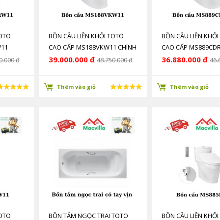
TOTO
BỒN CẦU LIỀN KHỐI TOTO
BỒN CẦU LIỀN KHỐI
W11
CAO CẤP MS188VKW11 CHÍNH
CAO CẤP MS889CD
HÃNG GIÁ RẺ
CHÍNH HÃNG GIÁ RẺ
39.000.000 đ
36.880.000 đ
0.000 đ
48.750.000 đ
46.
Thêm vào giỏ
Thêm vào giỏ
TOTO
BỒN TẮM NGỌC TRAI TOTO
BỒN CẦU LIỀN KHỐI