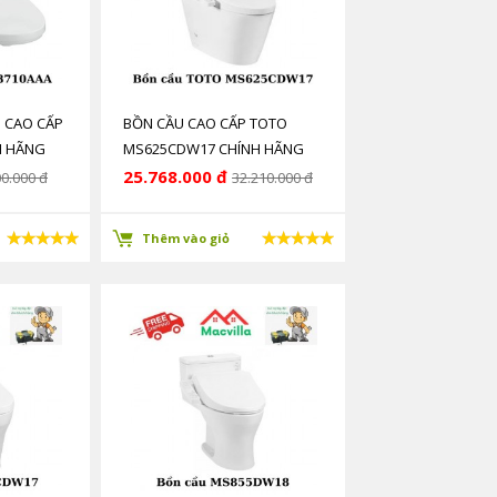
 CAO CẤP
BỒN CẦU CAO CẤP TOTO
H HÃNG
MS625CDW17 CHÍNH HÃNG
GIÁ RẺ
25.768.000 đ
00.000 đ
32.210.000 đ
Thêm vào giỏ