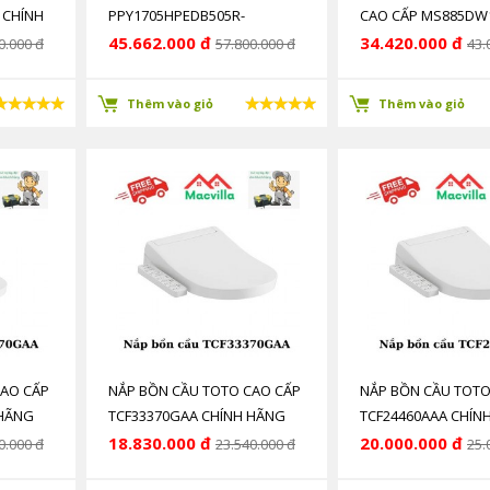
 CHÍNH
PPY1705HPEDB505R-
CAO CẤP MS885DW
3BTVBF412
HÃNG GIÁ RẺ
45.662.000 đ
34.420.000 đ
0.000 đ
57.800.000 đ
43.
Thêm vào giỏ
Thêm vào giỏ
CAO CẤP
NẮP BỒN CẦU TOTO CAO CẤP
NẮP BỒN CẦU TOTO
 HÃNG
TCF33370GAA CHÍNH HÃNG
TCF24460AAA CHÍN
GIÁ RẺ
GIÁ RẺ
18.830.000 đ
20.000.000 đ
0.000 đ
23.540.000 đ
25.