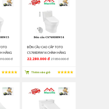
TOTO
BỒN CẦU CAO CẤP TOTO
NH HÃNG
CS769DRW14 CHÍNH HÃNG
GIÁ RẺ
22.280.000 đ
810.000 đ
27.850.000 đ
Thêm vào giỏ