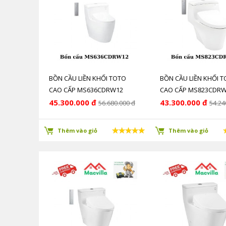
BỒN CẦU LIỀN KHỐI TOTO
BỒN CẦU LIỀN KHỐI 
CAO CẤP MS636CDRW12
CAO CẤP MS823CDR
CHÍNH HÃNG GIÁ RẺ
CHÍNH HÃNG GIÁ RẺ
45.300.000 đ
43.300.000 đ
56.680.000 đ
54.24
Thêm vào giỏ
Thêm vào giỏ