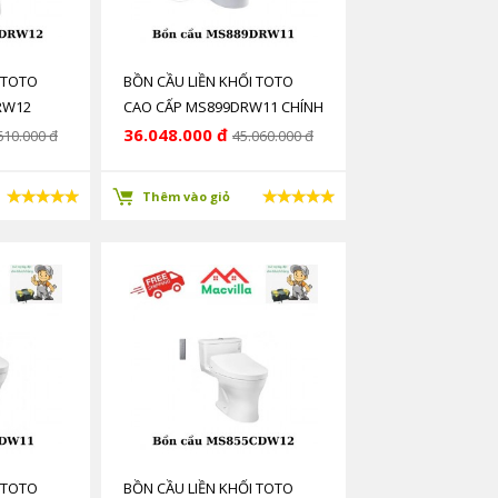
 TOTO
BỒN CẦU LIỀN KHỐI TOTO
RW12
CAO CẤP MS899DRW11 CHÍNH
HÃNG GIÁ RẺ
36.048.000 đ
610.000 đ
45.060.000 đ
Thêm vào giỏ
 TOTO
BỒN CẦU LIỀN KHỐI TOTO