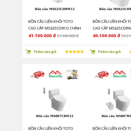
BỒN CẦU LIỀN KHỐI TOTO
BỒN CẦU LIỀN KHỐI 
CAO CẤP MS625CDW12 CHÍNH
CAO CẤP MS625CDR
HÃNG GIÁ RẺ
CHÍNH HÃNG GIÁ RẺ
41.100.000 đ
40.100.000 đ
51.940.000 đ
50.21
Thêm vào giỏ
Thêm vào giỏ
BỒN CẦU LIỀN KHỐI TOTO
BỒN CẦU LIỀN KHỐI 