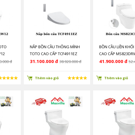
TOTO
NẮP BỒN CẦU THÔNG MÌNH
BỒN CẦU LIỀN KHỐI
W12
TOTO CAO CẤP TCF4911EZ
CAO CẤP MS823DR
(TCF4911Z) CHÍNH HÃNG GIÁ
HÃNG GIÁ RẺ
31.100.000 đ
41.900.000 đ
0.000 đ
38.920.000 đ
52.
RẺ
Thêm vào giỏ
Thêm vào giỏ