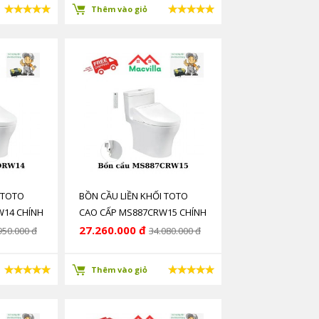
Thêm vào giỏ
 TOTO
BỒN CẦU LIỀN KHỐI TOTO
W14 CHÍNH
CAO CẤP MS887CRW15 CHÍNH
HÃNG GIÁ RẺ
27.260.000 đ
950.000 đ
34.080.000 đ
Thêm vào giỏ