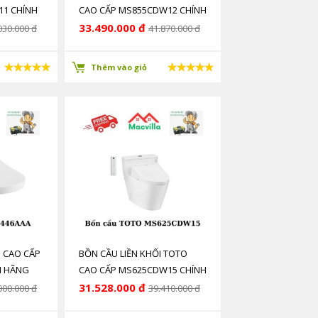
11 CHÍNH
CAO CẤP MS855CDW12 CHÍNH
HÃNG GIÁ RẺ
33.490.000 đ
030.000 đ
41.870.000 đ
Thêm vào giỏ
 CAO CẤP
BỒN CẦU LIỀN KHỐI TOTO
H HÃNG
CAO CẤP MS625CDW15 CHÍNH
HÃNG GIÁ RẺ
31.528.000 đ
000.000 đ
39.410.000 đ