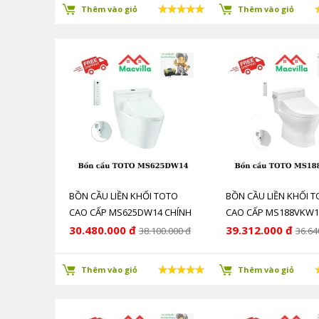
Thêm vào giỏ
Thêm vào giỏ
BỒN CẦU LIỀN KHỐI TOTO
BỒN CẦU LIỀN KHỐI 
CAO CẤP MS625DW14 CHÍNH
CAO CẤP MS188VKW1
HÃNG GIÁ RẺ
HÃNG GIÁ RẺ
30.480.000 đ
39.312.000 đ
38.100.000 đ
36.64
Thêm vào giỏ
Thêm vào giỏ