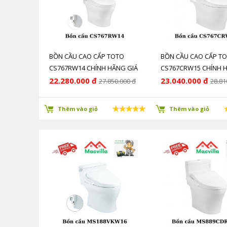
BỒN CẦU CAO CẤP TOTO
BỒN CẦU CAO CẤP T
CS767RW14 CHÍNH HÃNG GIÁ
CS767CRW15 CHÍNH 
RẺ
GIÁ RẺ
22.280.000 đ
23.040.000 đ
27.850.000 đ
28.81
Thêm vào giỏ
Thêm vào giỏ