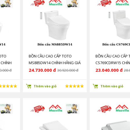
TOTO
BỒN CẦU CAO CẤP TOTO
BỒN CẦU CAO CẤP 
 CHÍNH
MS885DW14 CHÍNH HÃNG GIÁ
CS769CDRW15 CHÍ
RẺ
GIÁ RẺ
24.730.000 đ
23.040.000 đ
0.000 đ
30.920.000 đ
28.
Thêm vào giỏ
Thêm vào giỏ