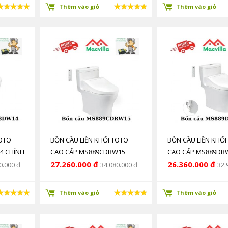
Thêm vào giỏ
Thêm vào giỏ
TOTO
BỒN CẦU LIỀN KHỐI TOTO
BỒN CẦU LIỀN KHỐI
4 CHÍNH
CAO CẤP MS889CDRW15
CAO CẤP MS889DR
CHÍNH HÃNG GIÁ RẺ
HÃNG GIÁ RẺ
27.260.000 đ
26.360.000 đ
0.000 đ
34.080.000 đ
32.
Thêm vào giỏ
Thêm vào giỏ