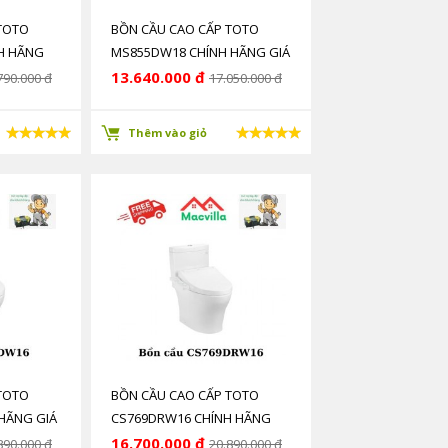
TOTO
BỒN CẦU CAO CẤP TOTO
H HÃNG
MS855DW18 CHÍNH HÃNG GIÁ
RẺ
13.640.000 đ
790.000 đ
17.050.000 đ
Thêm vào giỏ
TOTO
BỒN CẦU CAO CẤP TOTO
HÃNG GIÁ
CS769DRW16 CHÍNH HÃNG
GIÁ RẺ
16.700.000 đ
890.000 đ
20.890.000 đ