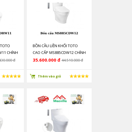
 TOTO
BỒN CẦU LIỀN KHỐI TOTO
W11 CHÍNH
CAO CẤP MS885CDW12 CHÍNH
HÃNG GIÁ RẺ
35.600.000 đ
430.000 đ
44.510.000 đ
Thêm vào giỏ