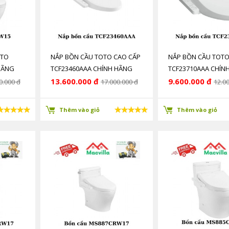
OTO
NẮP BỒN CẦU TOTO CAO CẤP
NẮP BỒN CẦU TOTO
HÃNG
TCF23460AAA CHÍNH HÃNG
TCF23710AAA CHÍN
GIÁ RẺ
GIÁ RẺ
13.600.000 đ
9.600.000 đ
0.000 đ
17.000.000 đ
12.0
Thêm vào giỏ
Thêm vào giỏ