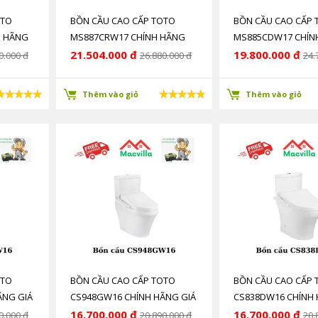
OTO
BỒN CẦU CAO CẤP TOTO
BỒN CẦU CAO CẤP 
H HÃNG
MS887CRW17 CHÍNH HÃNG
MS885CDW17 CHÍN
GIÁ RẺ
GIÁ RẺ
21.504.000 đ
19.800.000 đ
0.000 đ
26.880.000 đ
24.
Thêm vào giỏ
Thêm vào giỏ
OTO
BỒN CẦU CAO CẤP TOTO
BỒN CẦU CAO CẤP 
ÃNG GIÁ
CS948GW16 CHÍNH HÃNG GIÁ
CS838DW16 CHÍNH 
RẺ
RẺ
16.700.000 đ
16.700.000 đ
0.000 đ
20.890.000 đ
20.