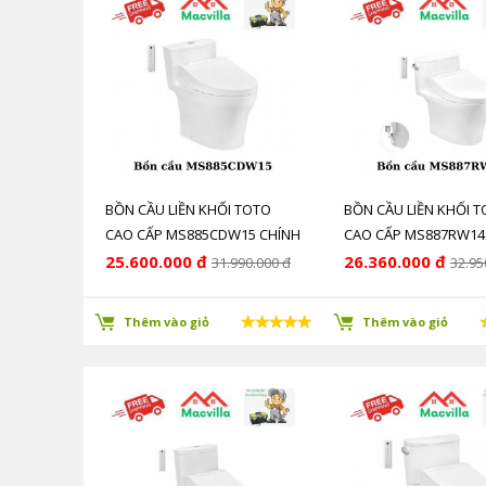
BỒN CẦU LIỀN KHỐI TOTO
BỒN CẦU LIỀN KHỐI 
CAO CẤP MS885CDW15 CHÍNH
CAO CẤP MS887RW14
HÃNG GIÁ RẺ
HÃNG GIÁ RẺ
25.600.000 đ
26.360.000 đ
31.990.000 đ
32.95
Thêm vào giỏ
Thêm vào giỏ