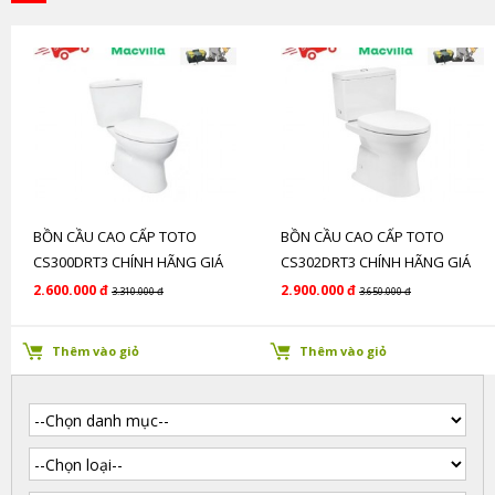
BỒN CẦU CAO CẤP TOTO
BỒN CẦU CAO CẤP TOTO
CS300DRT3 CHÍNH HÃNG GIÁ
CS302DRT3 CHÍNH HÃNG GIÁ
RẺ
RẺ
2.600.000 đ
2.900.000 đ
3.310.000 đ
3.650.000 đ
Thêm vào giỏ
Thêm vào giỏ