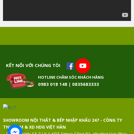
KẾT NỐI VỚI CHÚNG TÔI
HOTLINE CHĂM SÓC KHÁCH HÀNG
0983 018 148 | 0835683333
SHOWROOM NỘI THẤT & BẾP NHẬP KHẨU 247 - CÔNG TY
TNHH TM & XD HDG VIỆT HÀN
- Trụ sở chính: Số 7 LK 1 KĐT Simco Sông Đà, phường Vạn Phúc,