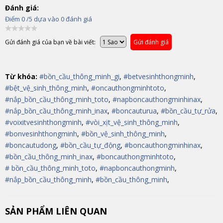
Đánh giá:
Điểm
0
/5 dựa vào
0
đánh giá
Gửi đánh giá của bạn về bài viết:
Gửi đánh giá
Từ khóa:
#bồn_cầu_thông_minh_gi
,
#betvesinhthongminh
,
#bệt_vệ_sinh_thông_minh
,
#oncauthongminhtoto
,
#nắp_bồn_cầu_thông_minh_toto
,
#napboncauthongminhinax
,
#nắp_bồn_cầu_thông_minh_inax
,
#boncauturua
,
#bồn_cầu_tự_rửa
,
#voixitvesinhthongminh
,
#vòi_xịt_vệ_sinh_thông_minh
,
#bonvesinhthongminh
,
#bồn_vệ_sinh_thông_minh
,
#boncautudong
,
#bồn_cầu_tự_động
,
#boncauthongminhinax
,
#bồn_cầu_thông_minh_inax
,
#boncauthongminhtoto
,
# bồn_cầu_thông_minh_toto
,
#napboncauthongminh
,
#nắp_bồn_cầu_thông_minh
,
#bồn_cầu_thông_minh
,
SẢN PHẨM LIÊN QUAN