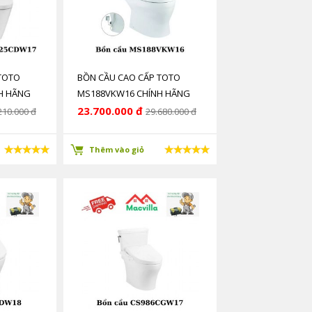
TOTO
BỒN CẦU CAO CẤP TOTO
H HÃNG
MS188VKW16 CHÍNH HÃNG
GIÁ RẺ
23.700.000 đ
210.000 đ
29.680.000 đ
Thêm vào giỏ