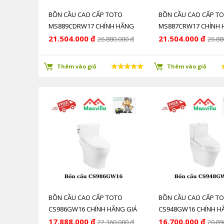
BỒN CẦU CAO CẤP TOTO
BỒN CẦU CAO CẤP T
MS889CDRW17 CHÍNH HÃNG
MS887CRW17 CHÍNH
GIÁ RẺ
GIÁ RẺ
21.504.000 đ
21.504.000 đ
26.880.000 đ
26.88
Thêm vào giỏ
Thêm vào giỏ
BỒN CẦU CAO CẤP TOTO
BỒN CẦU CAO CẤP T
CS986GW16 CHÍNH HÃNG GIÁ
CS948GW16 CHÍNH H
RẺ
RẺ
17.888.000 đ
16.700.000 đ
22.360.000 đ
20.89