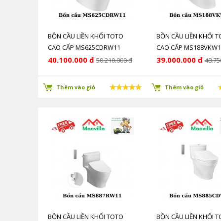
BỒN CẦU LIỀN KHỐI TOTO
BỒN CẦU LIỀN KHỐI 
CAO CẤP MS625CDRW11
CAO CẤP MS188VKW1
CHÍNH HÃNG GIÁ RẺ
HÃNG GIÁ RẺ
40.100.000 đ
39.000.000 đ
50.210.000 đ
48.75
Thêm vào giỏ
Thêm vào giỏ
BỒN CẦU LIỀN KHỐI TOTO
BỒN CẦU LIỀN KHỐI 