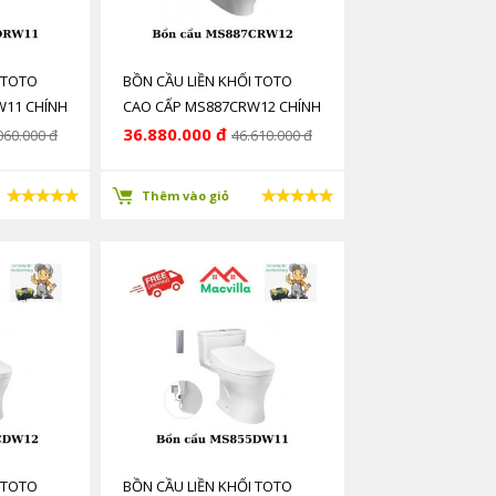
 TOTO
BỒN CẦU LIỀN KHỐI TOTO
W11 CHÍNH
CAO CẤP MS887CRW12 CHÍNH
HÃNG GIÁ RẺ
36.880.000 đ
060.000 đ
46.610.000 đ
Thêm vào giỏ
 TOTO
BỒN CẦU LIỀN KHỐI TOTO