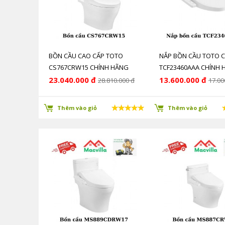
BỒN CẦU CAO CẤP TOTO
NẮP BỒN CẦU TOTO 
CS767CRW15 CHÍNH HÃNG
TCF23460AAA CHÍNH 
GIÁ RẺ
GIÁ RẺ
23.040.000 đ
13.600.000 đ
28.810.000 đ
17.00
Thêm vào giỏ
Thêm vào giỏ