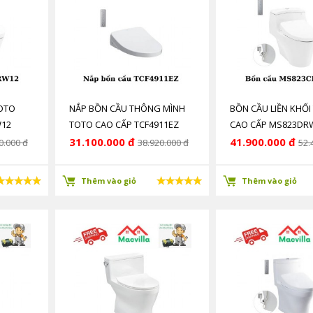
TOTO
NẮP BỒN CẦU THÔNG MÌNH
BỒN CẦU LIỀN KHỐI
W12
TOTO CAO CẤP TCF4911EZ
CAO CẤP MS823DR
(TCF4911Z) CHÍNH HÃNG GIÁ
HÃNG GIÁ RẺ
31.100.000 đ
41.900.000 đ
0.000 đ
38.920.000 đ
52.
RẺ
Thêm vào giỏ
Thêm vào giỏ