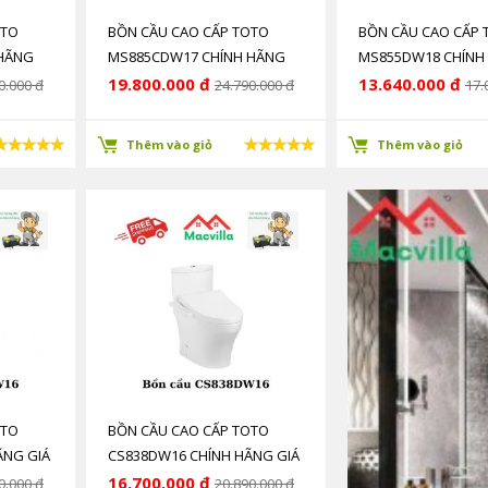
OTO
BỒN CẦU CAO CẤP TOTO
BỒN CẦU CAO CẤP 
 HÃNG
MS885CDW17 CHÍNH HÃNG
MS855DW18 CHÍNH
GIÁ RẺ
RẺ
19.800.000 đ
13.640.000 đ
0.000 đ
24.790.000 đ
17.
Thêm vào giỏ
Thêm vào giỏ
OTO
BỒN CẦU CAO CẤP TOTO
ÃNG GIÁ
CS838DW16 CHÍNH HÃNG GIÁ
RẺ
16.700.000 đ
0.000 đ
20.890.000 đ