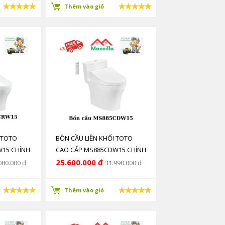
Thêm vào giỏ
 TOTO
BỒN CẦU LIỀN KHỐI TOTO
W15 CHÍNH
CAO CẤP MS885CDW15 CHÍNH
HÃNG GIÁ RẺ
25.600.000 đ
080.000 đ
31.990.000 đ
Thêm vào giỏ