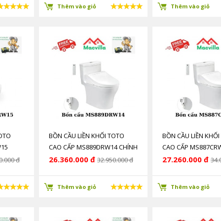
Thêm vào giỏ
Thêm vào giỏ
TOTO
BỒN CẦU LIỀN KHỐI TOTO
BỒN CẦU LIỀN KHỐI
W15
CAO CẤP MS889DRW14 CHÍNH
CAO CẤP MS887CR
HÃNG GIÁ RẺ
HÃNG GIÁ RẺ
26.360.000 đ
27.260.000 đ
0.000 đ
32.950.000 đ
34.
Thêm vào giỏ
Thêm vào giỏ