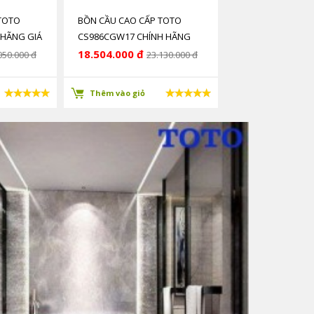
TOTO
BỒN CẦU CAO CẤP TOTO
 HÃNG GIÁ
CS986CGW17 CHÍNH HÃNG
GIÁ RẺ
18.504.000 đ
050.000 đ
23.130.000 đ
Thêm vào giỏ