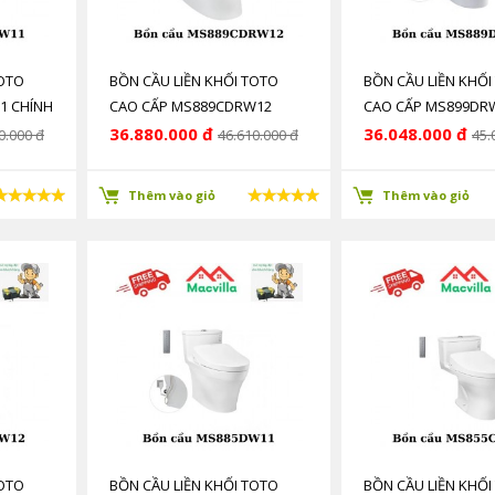
TOTO
BỒN CẦU LIỀN KHỐI TOTO
BỒN CẦU LIỀN KHỐI
1 CHÍNH
CAO CẤP MS889CDRW12
CAO CẤP MS899DR
CHÍNH HÃNG GIÁ RẺ
HÃNG GIÁ RẺ
36.880.000 đ
36.048.000 đ
0.000 đ
46.610.000 đ
45.
Thêm vào giỏ
Thêm vào giỏ
TOTO
BỒN CẦU LIỀN KHỐI TOTO
BỒN CẦU LIỀN KHỐI