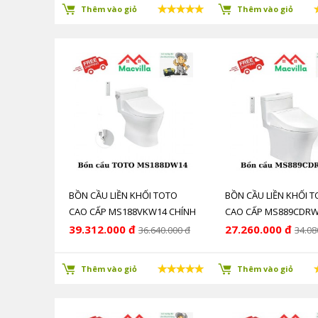
Thêm vào giỏ
Thêm vào giỏ
BỒN CẦU LIỀN KHỐI TOTO
BỒN CẦU LIỀN KHỐI 
CAO CẤP MS188VKW14 CHÍNH
CAO CẤP MS889CDR
HÃNG GIÁ RẺ
CHÍNH HÃNG GIÁ RẺ
39.312.000 đ
27.260.000 đ
36.640.000 đ
34.08
Thêm vào giỏ
Thêm vào giỏ