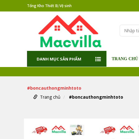
Tổng Kho Thiết Bị Vệ sinh
DANH MỤC SẢN PHẨM
TRANG CHỦ
#boncauthongminhtoto
Trang chủ
#boncauthongminhtoto