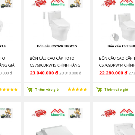
OTO
BỒN CẦU CAO CẤP TOTO
BỒN CẦU CAO CẤP 
ÃNG GIÁ
CS769CDRW15 CHÍNH HÃNG
CS769DRW14 CHÍN
GIÁ RẺ
GIÁ RẺ
23.040.000 đ
22.280.000 đ
0.000 đ
28.810.000 đ
27.
Thêm vào giỏ
Thêm vào giỏ