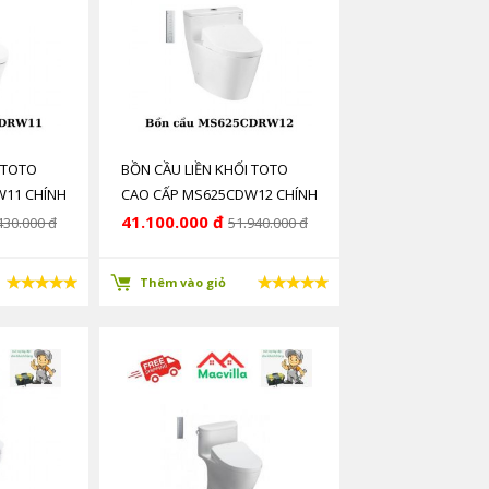
 TOTO
BỒN CẦU LIỀN KHỐI TOTO
W11 CHÍNH
CAO CẤP MS625CDW12 CHÍNH
HÃNG GIÁ RẺ
41.100.000 đ
430.000 đ
51.940.000 đ
Thêm vào giỏ