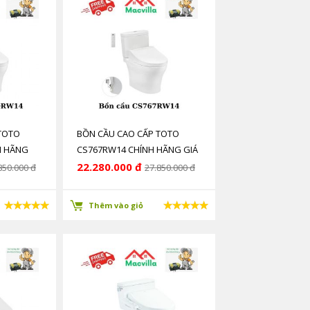
TOTO
BỒN CẦU CAO CẤP TOTO
H HÃNG
CS767RW14 CHÍNH HÃNG GIÁ
RẺ
22.280.000 đ
850.000 đ
27.850.000 đ
Thêm vào giỏ