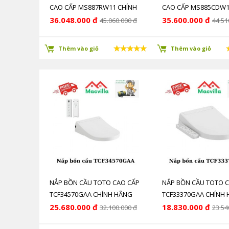
CAO CẤP MS887RW11 CHÍNH
CAO CẤP MS885CDW1
HÃNG GIÁ RẺ
HÃNG GIÁ RẺ
36.048.000 đ
35.600.000 đ
45.060.000 đ
44.51
Thêm vào giỏ
Thêm vào giỏ
NẮP BỒN CẦU TOTO CAO CẤP
NẮP BỒN CẦU TOTO 
TCF34570GAA CHÍNH HÃNG
TCF33370GAA CHÍNH
GIÁ RẺ
GIÁ RẺ
25.680.000 đ
18.830.000 đ
32.100.000 đ
23.54