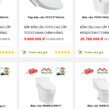
CAO CẤP
NẮP BỒN CẦU TOTO CAO CẤP
BỒN CẦU CAO CẤP 
HÃNG
TCF23710AAA CHÍNH HÃNG
MS625CDW17 CHÍN
GIÁ RẺ
GIÁ RẺ
9.600.000 đ
25.768.000 đ
0.000 đ
12.000.000 đ
32.
Thêm vào giỏ
Thêm vào giỏ