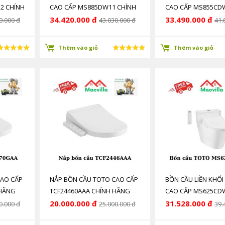
2 CHÍNH
CAO CẤP MS885DW11 CHÍNH
CAO CẤP MS855CD
HÃNG GIÁ RẺ
HÃNG GIÁ RẺ
34.420.000 đ
33.490.000 đ
0.000 đ
43.030.000 đ
41.
Thêm vào giỏ
Thêm vào giỏ
CAO CẤP
NẮP BỒN CẦU TOTO CAO CẤP
BỒN CẦU LIỀN KHỐI
 HÃNG
TCF24460AAA CHÍNH HÃNG
CAO CẤP MS625CD
GIÁ RẺ
HÃNG GIÁ RẺ
20.000.000 đ
31.528.000 đ
0.000 đ
25.000.000 đ
39.