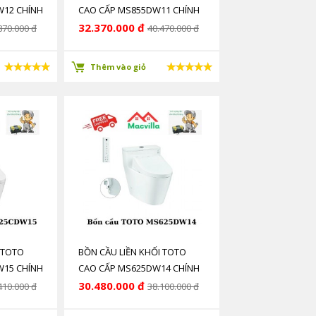
W12 CHÍNH
CAO CẤP MS855DW11 CHÍNH
HÃNG GIÁ RẺ
32.370.000 đ
870.000 đ
40.470.000 đ
Thêm vào giỏ
 TOTO
BỒN CẦU LIỀN KHỐI TOTO
W15 CHÍNH
CAO CẤP MS625DW14 CHÍNH
HÃNG GIÁ RẺ
30.480.000 đ
410.000 đ
38.100.000 đ