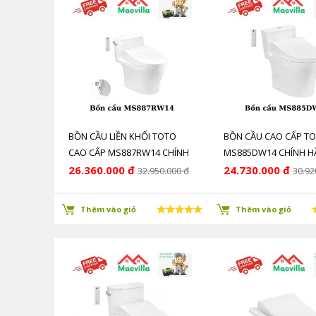
BỒN CẦU LIỀN KHỐI TOTO
BỒN CẦU CAO CẤP T
CAO CẤP MS887RW14 CHÍNH
MS885DW14 CHÍNH H
HÃNG GIÁ RẺ
RẺ
26.360.000 đ
24.730.000 đ
32.950.000 đ
30.92
Thêm vào giỏ
Thêm vào giỏ