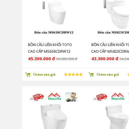
BỒN CẦU LIỀN KHỐI TOTO
BỒN CẦU LIỀN KHỐI 
CAO CẤP MS636CDRW12
CAO CẤP MS823CDR
CHÍNH HÃNG GIÁ RẺ
CHÍNH HÃNG GIÁ RẺ
45.300.000 đ
43.300.000 đ
56.680.000 đ
54.24
Thêm vào giỏ
Thêm vào giỏ