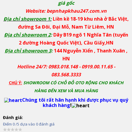
giá gốc
Website: bepnhapkhau247.com.vn
Địa chỉ showroom 1:
Liền kề 18-19 khu nhà ở Bắc Việt,
đường Sa Đôi, Đại Mỗ, Nam Từ Liêm, HN
Địa chỉ showroom 2
:
Dãy B19 ngõ 1 Nghĩa Tân (tuyến
2 đường Hoàng Quốc Việt), Cầu Giấy,HN
Địa chỉ showroom 3
:
144 Nguyễn Xiển , Thanh Xuân ,
HN
Hotline 24/7: 0983.018.148 - 0919.00.11.65 -
083.568.3333
CHÚ Ý:
SHOWROOM CÓ CHỖ ĐỖ OTO RỘNG CHO KHÁCH
HÀNG ĐẾN XEM VÀ MUA HÀNG
Chúng tôi rất hân hạnh khi được phục vụ quý
khách hàng
!
Đánh giá:
Điểm
0
/5 dựa vào
0
đánh giá