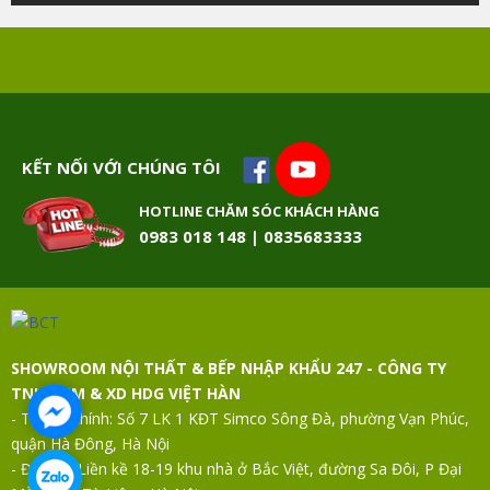
KẾT NỐI VỚI CHÚNG TÔI
HOTLINE CHĂM SÓC KHÁCH HÀNG
0983 018 148 | 0835683333
SHOWROOM NỘI THẤT & BẾP NHẬP KHẨU 247 - CÔNG TY
TNHH TM & XD HDG VIỆT HÀN
- Trụ sở chính: Số 7 LK 1 KĐT Simco Sông Đà, phường Vạn Phúc,
quận Hà Đông, Hà Nội
- Địa chỉ: Liền kề 18-19 khu nhà ở Bắc Việt, đường Sa Đôi, P Đại