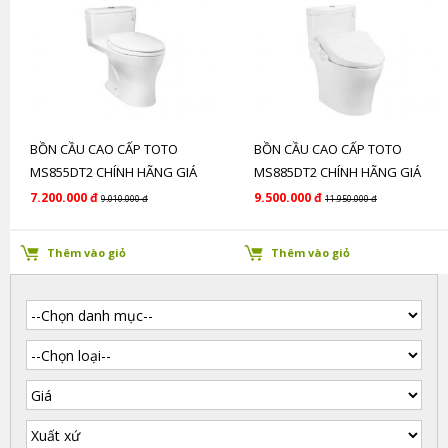
BỒN CẦU CAO CẤP TOTO
BỒN CẦU CAO CẤP TOTO
MS855DT2 CHÍNH HÃNG GIÁ
MS885DT2 CHÍNH HÃNG GIÁ
RẺ
RẺ
7.200.000 đ
9.500.000 đ
9.010.000 đ
11.950.000 đ
Thêm vào giỏ
Thêm vào giỏ