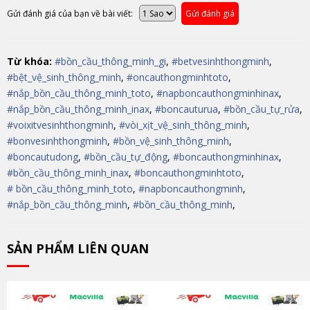
Gửi đánh giá của bạn về bài viết:
Gửi đánh giá
Từ khóa:
#bồn_cầu_thông_minh_gi
,
#betvesinhthongminh
,
#bệt_vệ_sinh_thông_minh
,
#oncauthongminhtoto
,
#nắp_bồn_cầu_thông_minh_toto
,
#napboncauthongminhinax
,
#nắp_bồn_cầu_thông_minh_inax
,
#boncauturua
,
#bồn_cầu_tự_rửa
,
#voixitvesinhthongminh
,
#vòi_xịt_vệ_sinh_thông_minh
,
#bonvesinhthongminh
,
#bồn_vệ_sinh_thông_minh
,
#boncautudong
,
#bồn_cầu_tự_động
,
#boncauthongminhinax
,
#bồn_cầu_thông_minh_inax
,
#boncauthongminhtoto
,
# bồn_cầu_thông_minh_toto
,
#napboncauthongminh
,
#nắp_bồn_cầu_thông_minh
,
#bồn_cầu_thông_minh
,
SẢN PHẨM LIÊN QUAN