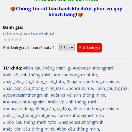
Chúng tôi rất hân hạnh khi được phục vụ quý
khách hàng
!
Đánh giá:
Điểm
0
/5 dựa vào
0
đánh giá
Gửi đánh giá của bạn về bài viết:
Gửi đánh giá
Từ khóa:
#bồn_cầu_thông_minh_gi
,
#betvesinhthongminh
,
#bệt_vệ_sinh_thông_minh
,
#oncauthongminhtoto
,
#nắp_bồn_cầu_thông_minh_toto
,
#napboncauthongminhinax
,
#nắp_bồn_cầu_thông_minh_inax
,
#boncauturua
,
#bồn_cầu_tự_rửa
,
#voixitvesinhthongminh
,
#vòi_xịt_vệ_sinh_thông_minh
,
#bonvesinhthongminh
,
#bồn_vệ_sinh_thông_minh
,
#boncautudong
,
#bồn_cầu_tự_động
,
#boncauthongminhinax
,
#bồn_cầu_thông_minh_inax
,
#boncauthongminhtoto
,
# bồn_cầu_thông_minh_toto
,
#napboncauthongminh
,
#nắp_bồn_cầu_thông_minh
,
#bồn_cầu_thông_minh
,