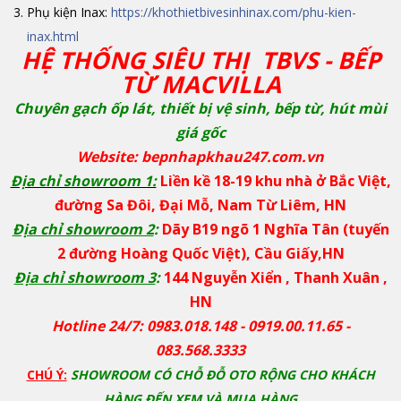
Phụ kiện Inax:
https://khothietbivesinhinax.com/phu-kien-
inax.html
HỆ THỐNG SIÊU THỊ TBVS - BẾP
TỪ MACVILLA
Chuyên gạch ốp lát, thiết bị vệ sinh, bếp từ, hút mùi
giá gốc
Website: bepnhapkhau247.com.vn
Địa chỉ showroom 1:
Liền kề 18-19 khu nhà ở Bắc Việt,
đường Sa Đôi, Đại Mỗ, Nam Từ Liêm, HN
Địa chỉ showroom 2
:
Dãy B19 ngõ 1 Nghĩa Tân (tuyến
2 đường Hoàng Quốc Việt), Cầu Giấy,HN
Địa chỉ showroom 3
:
144 Nguyễn Xiển , Thanh Xuân ,
HN
Hotline 24/7: 0983.018.148 - 0919.00.11.65 -
083.568.3333
CHÚ Ý:
SHOWROOM CÓ CHỖ ĐỖ OTO RỘNG CHO KHÁCH
HÀNG ĐẾN XEM VÀ MUA HÀNG