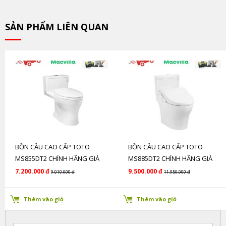
SẢN PHẨM LIÊN QUAN
BỒN CẦU CAO CẤP TOTO
BỒN CẦU CAO CẤP TOTO
MS855DT2 CHÍNH HÃNG GIÁ
MS885DT2 CHÍNH HÃNG GIÁ
RẺ
RẺ
7.200.000 đ
9.500.000 đ
9.010.000 đ
11.950.000 đ
Thêm vào giỏ
Thêm vào giỏ