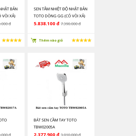
 NHẬT BẢN
SEN TẮM NHIỆT ĐỘ NHẬT BẢN
 VÒI XẢ)
TOTO DÒNG GG (CÓ VÒI XẢ)
H NHIỆT
CÔNG NGHỆ ỔN ĐỊNH NHIỆT
5.838.100 đ
.000 đ
7.390.000 đ
ĐỘ SMA TB03431VV
Thêm vào giỏ
TOTO
BÁT SEN CẦM TAY TOTO
TBW02005A
2.377.900 đ
.000 đ
3.010.000 đ