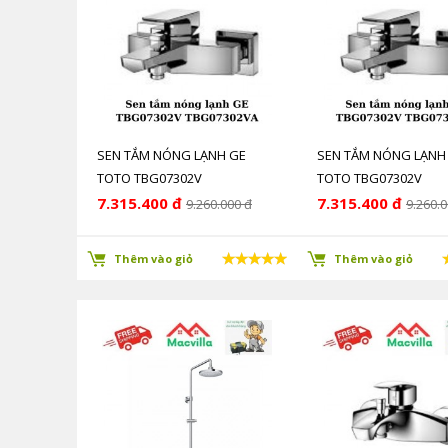
SEN TẮM NÓNG LẠNH GE
SEN TẮM NÓNG LẠNH
TOTO TBG07302V
TOTO TBG07302V
TBG07302VA
TBG07302VA
7.315.400 đ
7.315.400 đ
9.260.000 đ
9.260.0
Thêm vào giỏ
Thêm vào giỏ