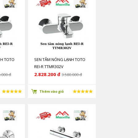
NH TOTO
SEN TẮM NÓNG LẠNH TOTO
REI-R TTMR302V
2.828.200 đ
.000 đ
3.580.000 đ
Thêm vào giỏ