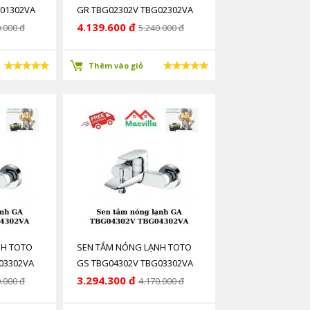
01302VA
GR TBG02302V TBG02302VA
4.139.600 đ
.000 đ
5.240.000 đ
Thêm vào giỏ
NH TOTO
SEN TẮM NÓNG LẠNH TOTO
03302VA
GS TBG04302V TBG03302VA
3.294.300 đ
.000 đ
4.170.000 đ