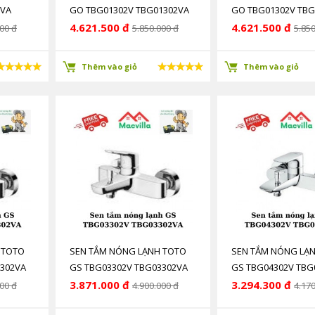
2VA
GO TBG01302V TBG01302VA
GO TBG01302V TBG
4.621.500 đ
4.621.500 đ
00 đ
5.850.000 đ
5.850
Thêm vào giỏ
Thêm vào giỏ
 TOTO
SEN TẮM NÓNG LẠNH TOTO
SEN TẮM NÓNG LẠ
3302VA
GS TBG03302V TBG03302VA
GS TBG04302V TBG
3.871.000 đ
3.294.300 đ
00 đ
4.900.000 đ
4.170