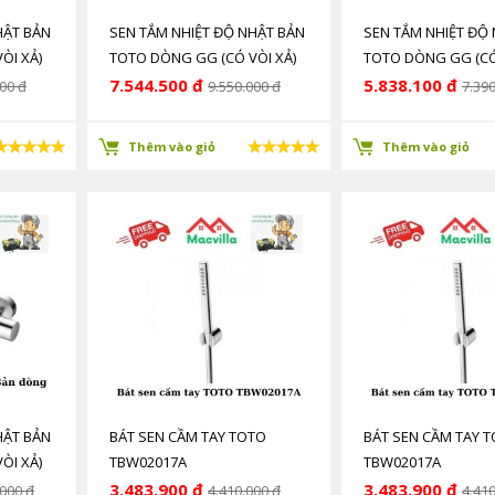
HẬT BẢN
SEN TẮM NHIỆT ĐỘ NHẬT BẢN
SEN TẮM NHIỆT ĐỘ
ÒI XẢ)
TOTO DÒNG GG (CÓ VÒI XẢ)
TOTO DÒNG GG (CÓ
 NHIỆT
CÔNG NGHỆ ỔN ĐỊNH NHIỆT
CÔNG NGHỆ ỔN ĐỊN
7.544.500 đ
5.838.100 đ
00 đ
9.550.000 đ
7.390
ĐỘ SMA TB01402BA
ĐỘ SMA TB03431VV
Thêm vào giỏ
Thêm vào giỏ
HẬT BẢN
BÁT SEN CẦM TAY TOTO
BÁT SEN CẦM TAY 
ÒI XẢ)
TBW02017A
TBW02017A
 NHIỆT
3.483.900 đ
3.483.900 đ
.000 đ
4.410.000 đ
4.410