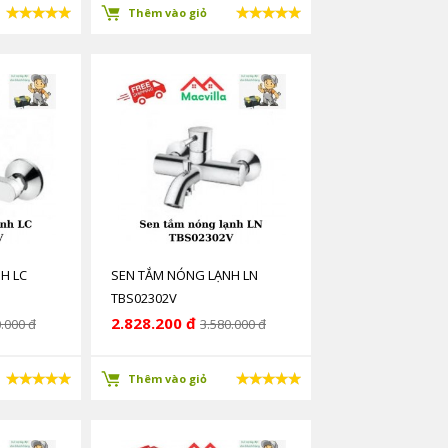
Thêm vào giỏ
H LC
SEN TẮM NÓNG LẠNH LN
TBS02302V
2.828.200 đ
.000 đ
3.580.000 đ
Thêm vào giỏ