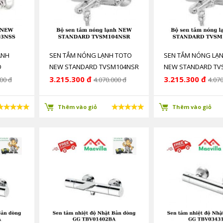
ẠNH
SEN TẮM NÓNG LẠNH TOTO
SEN TẮM NÓNG LẠ
D
NEW STANDARD TVSM104NSR
NEW STANDARD TV
3.215.300 đ
3.215.300 đ
00 đ
4.070.000 đ
4.070
Thêm vào giỏ
Thêm vào giỏ