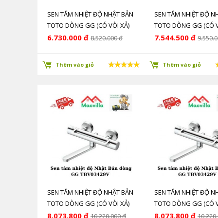
SEN TẮM NHIỆT ĐỘ NHẬT BẢN
SEN TẮM NHIỆT ĐỘ N
TOTO DÒNG GG (CÓ VÒI XẢ)
TOTO DÒNG GG (CÓ V
CÔNG NGHỆ ỔN ĐỊNH NHIỆT
CÔNG NGHỆ ỔN ĐỊNH
6.730.000 đ
7.544.500 đ
8.520.000 đ
9.550.0
ĐỘ SMA TB03427V
ĐỘ SMA TB01402BA
Thêm vào giỏ
Thêm vào giỏ
SEN TẮM NHIỆT ĐỘ NHẬT BẢN
SEN TẮM NHIỆT ĐỘ N
TOTO DÒNG GG (CÓ VÒI XẢ)
TOTO DÒNG GG (CÓ V
CÔNG NGHỆ ỔN ĐỊNH NHIỆT
CÔNG NGHỆ ỔN ĐỊNH
8.073.800 đ
8.073.800 đ
10.220.000 đ
10.220