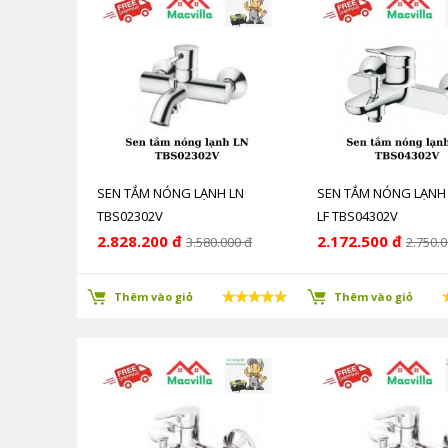
SEN TẮM NÓNG LẠNH LN
SEN TẮM NÓNG LẠNH
TBS02302V
LF TBS04302V
2.828.200 đ
2.172.500 đ
3.580.000 đ
2.750.0
Thêm vào giỏ
Thêm vào giỏ