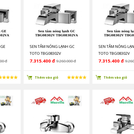
 GE
SEN TẮM NÓNG LẠNH GC
SEN TẮM NÓNG LẠ
TOTO TBG08302V
TOTO TBG08302V
TBG08302VA
TBG08302VA
7.315.400 đ
7.315.400 đ
00 đ
9.260.000 đ
9.260
Thêm vào giỏ
Thêm vào giỏ