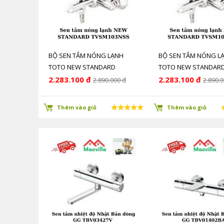
BỘ SEN TẮM NÓNG LẠNH
BỘ SEN TẮM NÓNG L
TOTO NEW STANDARD
TOTO NEW STANDAR
TVSM103NSS
TVSM103NSS
2.283.100 đ
2.283.100 đ
2.890.000 đ
2.890.0
Thêm vào giỏ
Thêm vào giỏ