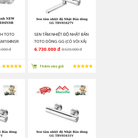
NH TOTO
SEN TẮM NHIỆT ĐỘ NHẬT BẢN
SM104NSR
TOTO DÒNG GG (CÓ VÒI XẢ)
CÔNG NGHỆ ỔN ĐỊNH NHIỆT
6.730.000 đ
.000 đ
8.520.000 đ
ĐỘ SMA TB03427V
Thêm vào giỏ