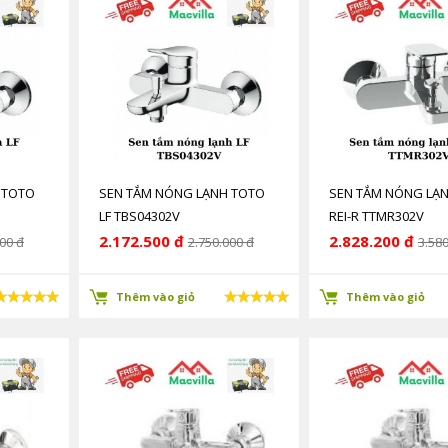
 TOTO
SEN TẮM NÓNG LẠNH TOTO
SEN TẮM NÓNG LẠ
LF TBS04302V
REI-R TTMR302V
2.172.500 đ
2.828.200 đ
00 đ
2.750.000 đ
3.580
Thêm vào giỏ
Thêm vào giỏ