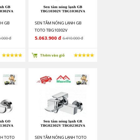
NH GB
SEN TẮM NÓNG LẠNH GB
TOTO TBG10302V
TBG10302VA
5.063.900 đ
.000 đ
6.410.000 đ
Thêm vào giỏ
NH TOTO
SEN TẮM NÓNG LẠNH TOTO