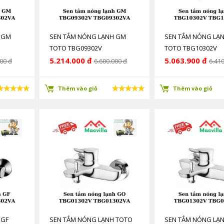
 GM
SEN TẮM NÓNG LẠNH GM
SEN TẮM NÓNG LẠ
TOTO TBG09302V
TOTO TBG10302V
TBG09302VA
TBG10302VA
5.214.000 đ
5.063.900 đ
00 đ
6.600.000 đ
6.410
Thêm vào giỏ
Thêm vào giỏ
 GF
SEN TẮM NÓNG LẠNH TOTO
SEN TẮM NÓNG LẠ