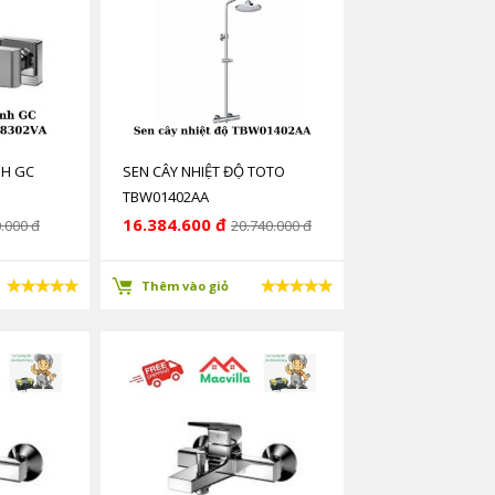
NH GC
SEN CÂY NHIỆT ĐỘ TOTO
TBW01402AA
16.384.600 đ
.000 đ
20.740.000 đ
Thêm vào giỏ