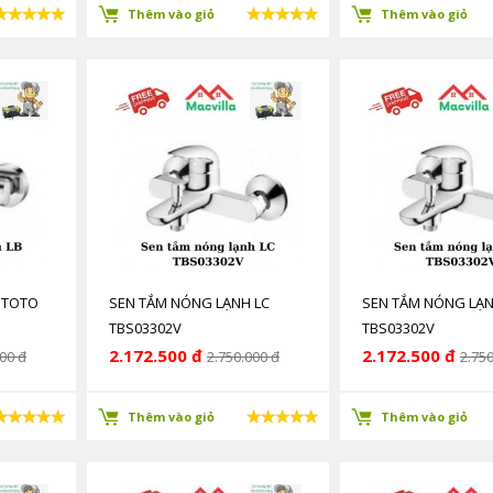
Thêm vào giỏ
Thêm vào giỏ
 TOTO
SEN TẮM NÓNG LẠNH LC
SEN TẮM NÓNG LẠN
TBS03302V
TBS03302V
2.172.500 đ
2.172.500 đ
00 đ
2.750.000 đ
2.750
Thêm vào giỏ
Thêm vào giỏ