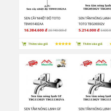
SEN CÂY NHIỆT ĐỘ TOTO
SEN TẮM NÓNG LẠNH
TBW01402AA
TOTO TBG09302V
TBG09302VA
16.384.600 đ
5.214.000 đ
20.740.000 đ
6.600.0
Thêm vào giỏ
Thêm vào giỏ
SEN TẮM NÓNG LẠNH GF
SEN TẮM NÓNG LẠNH