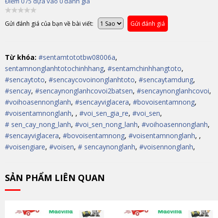
Điểm
0
/5 dựa vào
0
đánh giá
Gửi đánh giá của bạn về bài viết:
Gửi đánh giá
Từ khóa:
#sentamtototbw08006a
,
sentamnonglanhtotochinhhang
,
#sentamchinhhangtoto
,
#sencaytoto
,
#sencaycovoinonglanhtoto
,
#sencaytamdung
,
#sencay
,
#sencaynonglanhcovoi2batsen
,
#sencaynonglanhcovoi
,
#voihoasennonglanh
,
#sencayviglacera
,
#bovoisentamnong
,
#voisentamnonglanh
,
,
#voi_sen_gia_re
,
#voi_sen
,
# sen_cay_nong_lanh
,
#voi_sen_nong_lanh
,
#voihoasennonglanh
,
#sencayviglacera
,
#bovoisentamnong
,
#voisentamnonglanh
,
,
#voisengiare
,
#voisen
,
# sencaynonglanh
,
#voisennonglanh
,
SẢN PHẨM LIÊN QUAN