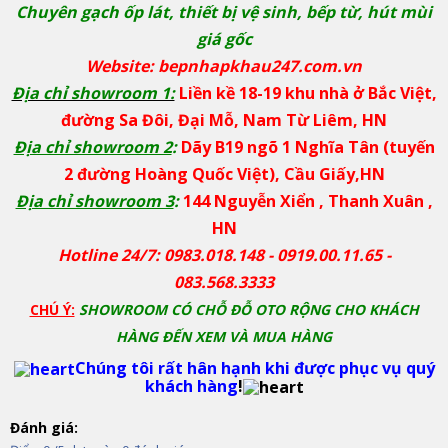
Chuyên gạch ốp lát, thiết bị vệ sinh, bếp từ, hút mùi
giá gốc
Website: bepnhapkhau247.com.vn
Địa chỉ showroom 1:
Liền kề 18-19 khu nhà ở Bắc Việt,
đường Sa Đôi, Đại Mỗ, Nam Từ Liêm, HN
Địa chỉ showroom 2
:
Dãy B19 ngõ 1 Nghĩa Tân (tuyến
2 đường Hoàng Quốc Việt), Cầu Giấy,HN
Địa chỉ showroom 3
:
144 Nguyễn Xiển , Thanh Xuân ,
HN
Hotline 24/7: 0983.018.148 - 0919.00.11.65 -
083.568.3333
CHÚ Ý:
SHOWROOM CÓ CHỖ ĐỖ OTO RỘNG CHO KHÁCH
HÀNG ĐẾN XEM VÀ MUA HÀNG
Chúng tôi rất hân hạnh khi được phục vụ quý
khách hàng
!
Đánh giá: