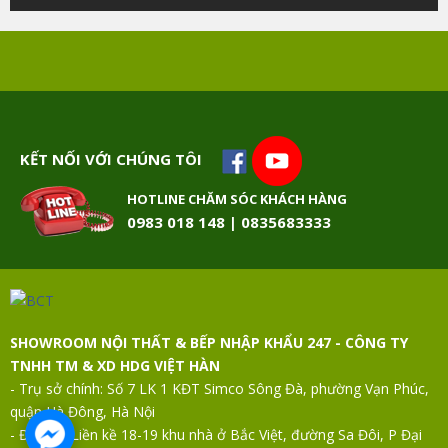
KẾT NỐI VỚI CHÚNG TÔI
HOTLINE CHĂM SÓC KHÁCH HÀNG
0983 018 148 | 0835683333
SHOWROOM NỘI THẤT & BẾP NHẬP KHẨU 247 - CÔNG TY
TNHH TM & XD HDG VIỆT HÀN
- Trụ sở chính: Số 7 LK 1 KĐT Simco Sông Đà, phường Vạn Phúc,
quận Hà Đông, Hà Nội
- Địa chỉ: Liền kề 18-19 khu nhà ở Bắc Việt, đường Sa Đôi, P Đại